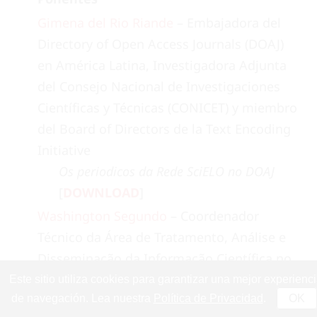
Gimena del Rio Riande
– Embajadora del
Directory of Open Access Journals (DOAJ)
en América Latina, Investigadora Adjunta
del Consejo Nacional de Investigaciones
Científicas y Técnicas (CONICET) y miembro
del Board of Directors de la Text Encoding
Initiative
Os periodicos da Rede SciELO no DOAJ
[
DOWNLOAD
]
Washington Segundo
– Coordenador
Técnico da Área de Tratamento, Análise e
Disseminação da Informação Científica no
Instituto Brasileiro de Informação em
Este sitio utiliza cookies para garantizar una mejor experienc
de navegación. Lea nuestra
Política de Privacidad
.
OK
Ciência e Tecnologia do Ministério da