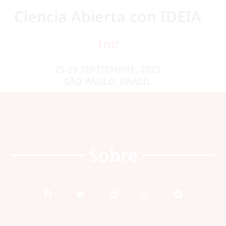
Ciencia Abierta con IDEIA
I
n
c
l
u
s
i
ó
n
25-29 SEPTIEMBRE, 2023
SÃO PAULO, BRASIL
Sobre