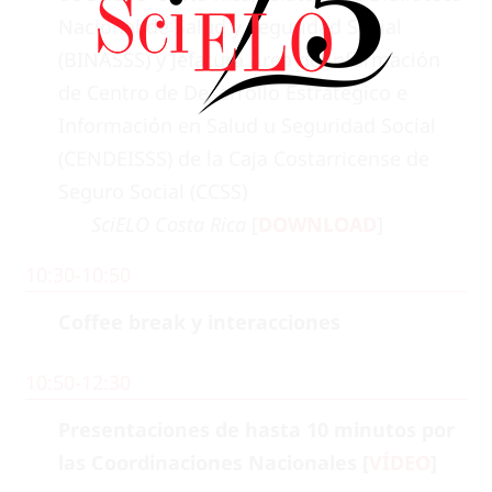
Nacional de Salud y Seguridad Social
(BINASSS) y Jefatura Área de Información
de Centro de Desarrollo Estratégico e
Información en Salud u Seguridad Social
(CENDEISSS) de la Caja Costarricense de
Seguro Social (CCSS)
SciELO Costa Rica
[
DOWNLOAD
]
10:30-10:50
Coffee break y interacciones
10:50-12:30
Presentaciones de hasta 10 minutos por
las Coordinaciones Nacionales [
VÍDEO
]