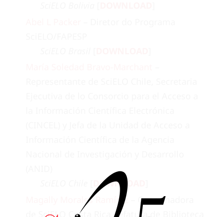
SciELO Bolivia
[
DOWNLOAD
]
Abel L Packer
– Diretor do Programa
SciELO/FAPESP
SciELO Brasil
[
DOWNLOAD
]
María Soledad Bravo-Marchant
–
Representante de SciELO Chile, Secretaria
Ejecutiva de lo Consorcio para el Acceso a
la Información Científica Electrónica
(CINCEL) y Jefa de la Unidad de Acceso a
Información Científica de la Agencia
Nacional de Investigación y Desarrollo
(ANID)
SciELO Chile
[
DOWNLOAD
]
Magally Morales Ramírez
– Coordinadora
de SciELO Costa Rica, Jefatura de Biblioteca