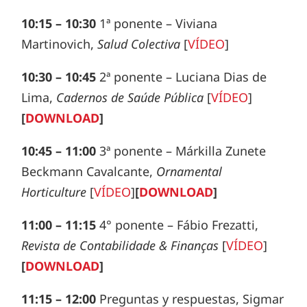
10:15 – 10:30
1ª ponente – Viviana
Martinovich,
Salud Colectiva
[
VÍDEO
]
10:30 – 10:45
2ª ponente – Luciana Dias de
Lima,
Cadernos de Saúde Pública
[
VÍDEO
]
[
DOWNLOAD
]
10:45 – 11:00
3ª ponente – Márkilla Zunete
Beckmann Cavalcante,
Ornamental
Horticulture
[
VÍDEO
]
[
DOWNLOAD
]
11:00 – 11:15
4° ponente – Fábio Frezatti,
Revista de Contabilidade & Finanças
[
VÍDEO
]
[
DOWNLOAD
]
11:15 – 12:00
Preguntas y respuestas, Sigmar