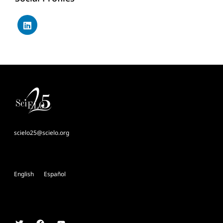
scielo25@scielo.org
English
Español