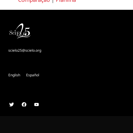
scielo25@scielo.org
English
Español