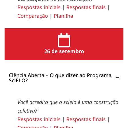
Respostas iniciais
|
Respostas finais
|
Comparação
|
Planilha
26 de setembro
Ciência Aberta – O que dizer ao Programa
SciELO?
Você acredita que o scielo é uma construção
coletiva?
Respostas iniciais
|
Respostas finais
|
Comparação
|
Planilha