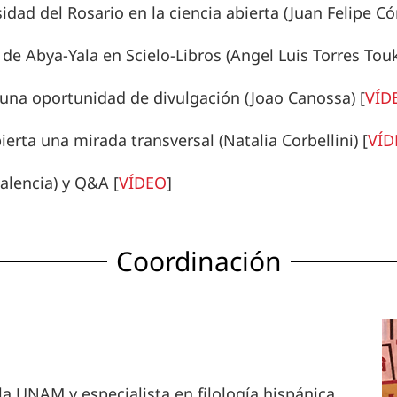
idad del Rosario en la ciencia abierta (Juan Felipe C
 de Abya-Yala en Scielo-Libros (Angel Luis Torres To
 una oportunidad de divulgación (Joao Canossa)
[
VÍD
bierta una mirada transversal (Natalia Corbellini)
[
VÍD
alencia) y Q&A
[
VÍDEO
]
Coordinación
la UNAM y especialista en filología hispánica