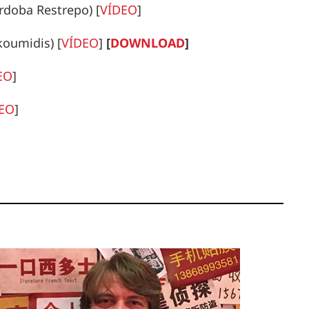
órdoba Restrepo)
[
VÍDEO
]
ukoumidis)
[
VÍDEO
]
[
DOWNLOAD
]
EO
]
EO
]