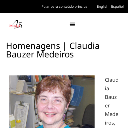
Pular para conteúdo principal
English
Español
Homenagens | Claudia
Bauzer Medeiros
Claud
ia
Bauz
er
Mede
iros,