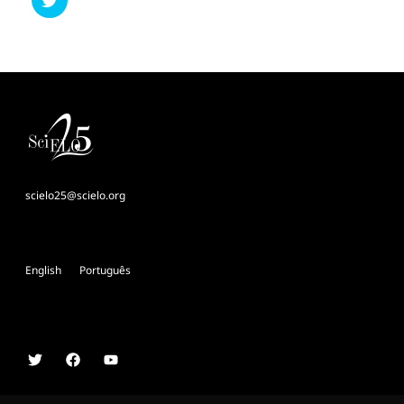
scielo25@scielo.org
English
Português