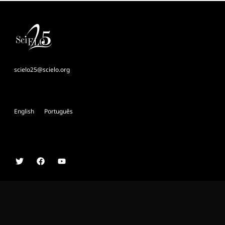
scielo25@scielo.org
English
Português