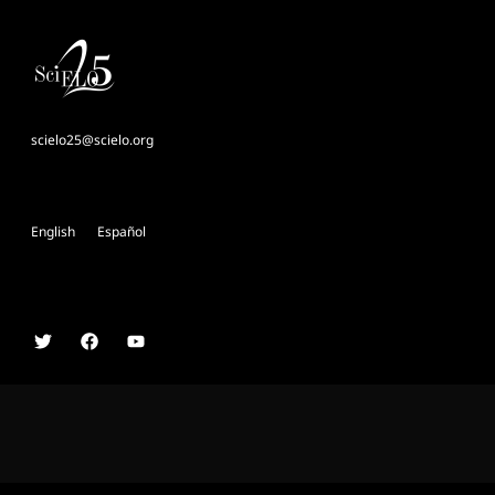
scielo25@scielo.org
English
Español