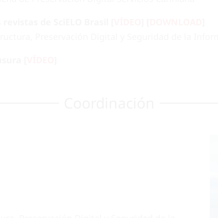
 revistas de SciELO Brasil [
VÍDEO
]
[
DOWNLOAD
]
ructura, Preservación Digital y Seguridad de la Infor
usura [
VÍDEO
]
Coordinación
ura, Preservación Digital y Seguridad de la