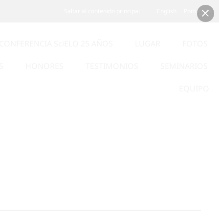
Saltar al contenido principal
English
Português
CONFERENCIA SciELO 25 AÑOS
LUGAR
FOTOS
S
HONORES
TESTIMONIOS
SEMINARIOS
EQUIPO