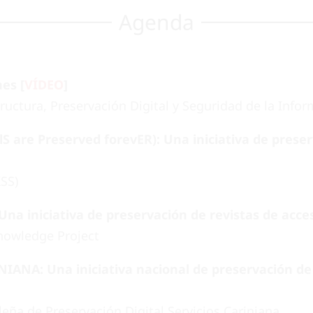
Agenda
es [
VÍDEO
]
ructura, Preservación Digital y Seguridad de la Infor
lS are Preserved forevER): Una iniciativa de prese
KSS)
Una iniciativa de preservación de revistas de acces
Knowledge Project
NIANA: Una iniciativa nacional de preservación de 
leña de Preservación Digital Servicios Cariniana