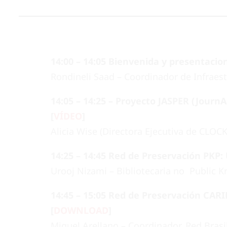
14:00 – 14:05 Bienvenida y presentacion
Rondineli Saad – Coordinador de Infraest
14:05 – 14:25 – Proyecto JASPER (JournA
[
VÍDEO
]
Alicia Wise (Directora Ejecutiva de CLOC
14:25 – 14:45 Red de Preservación PKP: 
Urooj Nizami – Bibliotecaria no Public 
14:45 – 15:05 Red de Preservación CARI
[
DOWNLOAD
]
Miguel Arellano – Coordinador, Red Brasi