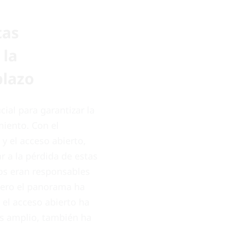
tas
 la
plazo
ucial para garantizar la
miento. Con el
 y el acceso abierto,
r a la pérdida de estas
rios eran responsables
pero el panorama ha
n el acceso abierto ha
s amplio, también ha