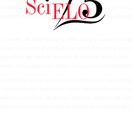
cimiento, que contienen valiosos resultados de inves
bilidad a largo plazo es crucial para la continuidad d
 Laakso, M. Matthias y N. Jahn, surgió la cuestión de
a en 2021, examinó el período comprendido entre 200
geográficas de todo el mundo. El estudio reveló caso
ando preocupaciones sobre la futura accesibilidad de
s científicas y los riesgos asociados con su accesibili
. Este seminario web tiene como objetivo discutir los
revistas científicas de acceso abierto. Además de los
ditoriales para desarrollar estrategias integrales de 
.