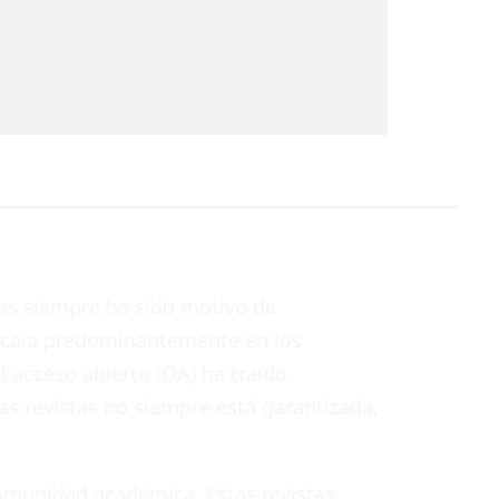
icas siempre ha sido motivo de
recaía predominantemente en los
el acceso abierto (OA) ha traído
as revistas no siempre está garantizada,
 comunidad académica. Estas revistas