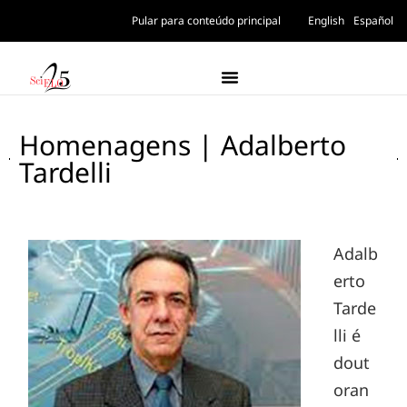
Pular para conteúdo principal
English
Español
Homenagens | Adalberto
Tardelli
Adalb
erto
Tarde
lli é
dout
oran