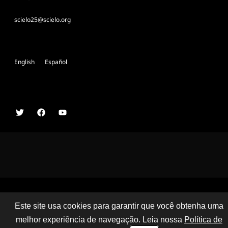
scielo25@scielo.org
English
Español
Comitê Organizador Conferência SciELO 25 Anos
Este site usa cookies para garantir que você obtenha uma
melhor experiência de navegação. Leia nossa
Política de