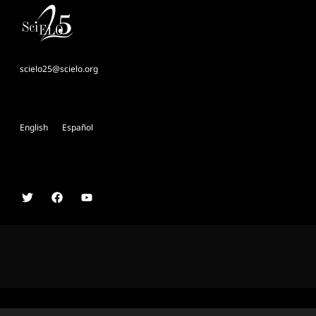
scielo25@scielo.org
English
Español