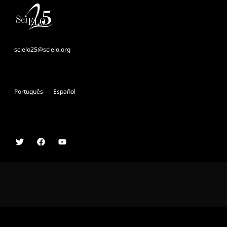
scielo25@scielo.org
Português
Español