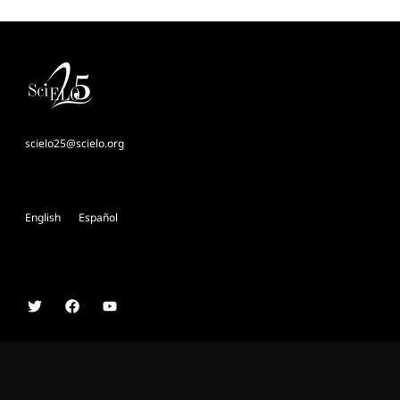
scielo25@scielo.org
English
Español