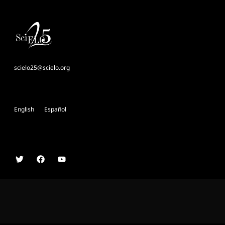
scielo25@scielo.org
English
Español