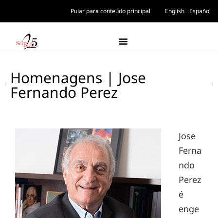
Pular para conteúdo principal
English
Español
Homenagens | Jose
Fernando Perez
Jose
Ferna
ndo
Perez
é
enge