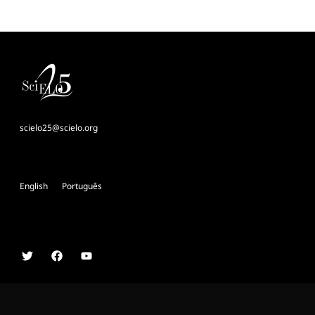
scielo25@scielo.org
English
Português