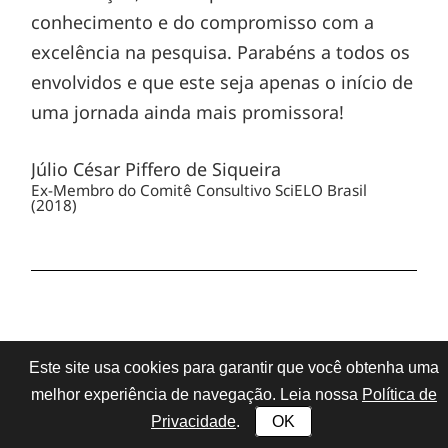
conhecimento e do compromisso com a
excelência na pesquisa. Parabéns a todos os
envolvidos e que este seja apenas o início de
uma jornada ainda mais promissora!
Júlio César Piffero de Siqueira
Ex-Membro do Comitê Consultivo SciELO Brasil
(2018)
Acompanho o Programa SciELO desde sua
Este site usa cookies para garantir que você obtenha uma
criação, em 1998, porque sempre o
melhor experiência de navegação. Leia nossa
Política de
considerei como uma iniciativa na
Privacidade
.
OK
vanguarda do que viriam a ser as