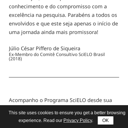
conhecimento e do compromisso com a
excelência na pesquisa. Parabéns a todos os
envolvidos e que este seja apenas o início de
uma jornada ainda mais promissora!
Júlio César Piffero de Siqueira
Ex-Membro do Comitê Consultivo SciELO Brasil
(2018)
Acompanho o Programa SciELO desde sua
criação, em 1998, porque sempre o
This site uses cookies to ensure you get a better browsing
considerei como uma iniciativa na
experience. Read our
Privacy Policy
.
OK
vanguarda do que viriam a ser as