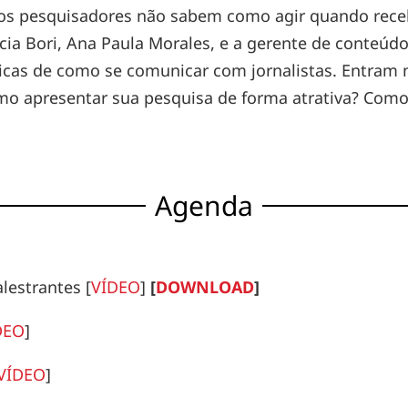
tos pesquisadores não sabem como agir quando receb
ncia Bori, Ana Paula Morales, e a gerente de conteúd
áticas de como se comunicar com jornalistas. Entra
mo apresentar sua pesquisa de forma atrativa? Como
Agenda
lestrantes [
VÍDEO
]
[
DOWNLOAD
]
DEO
]
VÍDEO
]