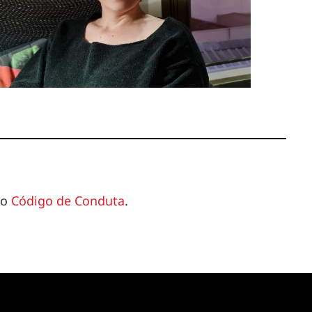
so
Código de Conduta
.