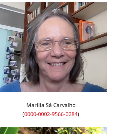
Marilia Sá Carvalho
(
0000-0002-9566-0284
)