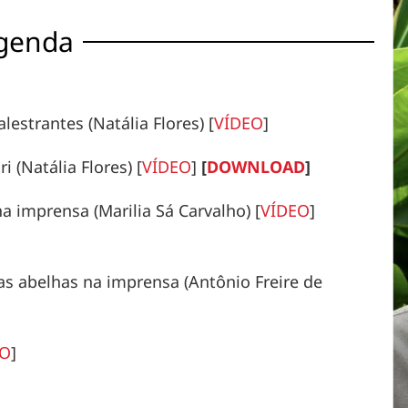
genda
estrantes (Natália Flores) [
VÍDEO
]
 (Natália Flores) [
VÍDEO
]
[
DOWNLOAD
]
 imprensa (Marilia Sá Carvalho) [
VÍDEO
]
as abelhas na imprensa (Antônio Freire de
EO
]