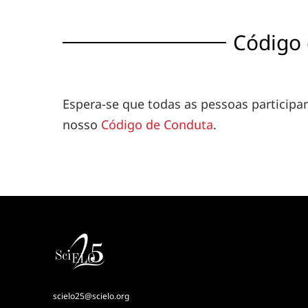
Código
Espera-se que todas as pessoas particip
nosso
Código de Conduta
.
scielo25@scielo.org