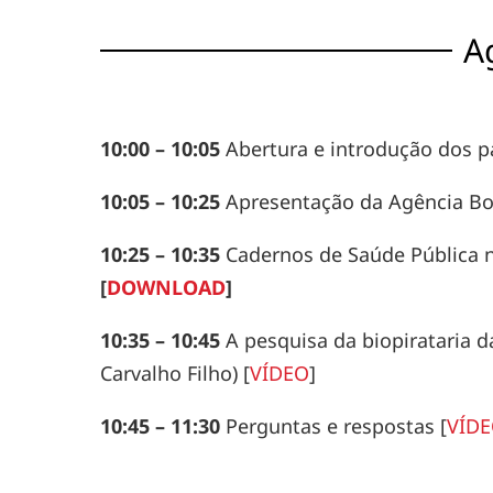
A
10:00
–
10:05
Abertura e introdução dos pal
10:05
–
10:25
Apresentação da Agência Bori
10:25
–
10:35
Cadernos de Saúde Pública na
[
DOWNLOAD
]
10:35
–
10:45
A pesquisa da biopirataria d
Carvalho Filho)
[
VÍDEO
]
10:45
–
11:30
Perguntas e respostas
[
VÍD