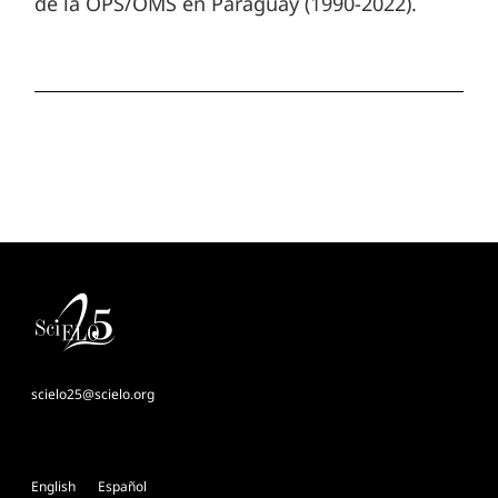
de la OPS/OMS en Paraguay (1990-2022).
scielo25@scielo.org
English
Español