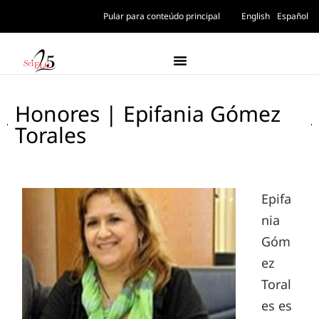
Pular para conteúdo principal
English
Español
Honores | Epifania Gómez
Torales
Epifa
nia
Góm
ez
Toral
es es