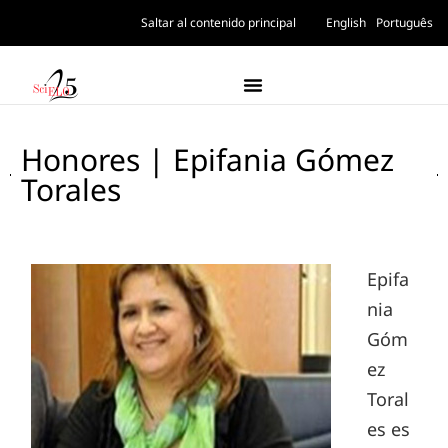
Saltar al contenido principal
English
Português
Honores | Epifania Gómez
Torales
Epifa
nia
Góm
ez
Toral
es es