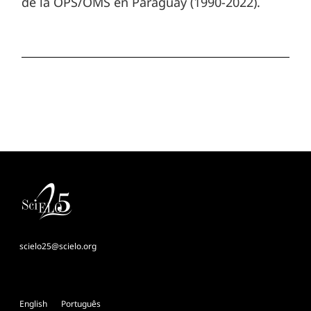
de la OPS/OMS en Paraguay (1990-2022).
scielo25@scielo.org
English
Português