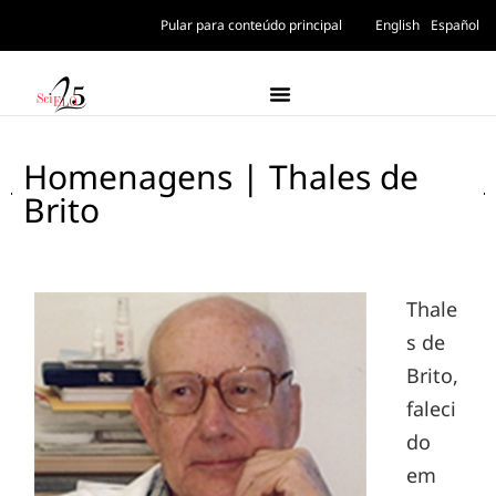
Pular para conteúdo principal
English
Español
Homenagens | Thales de
Brito
Thale
s de
Brito,
faleci
do
em