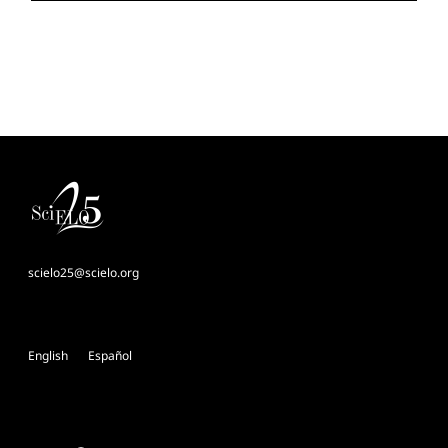
scielo25@scielo.org
English
Español