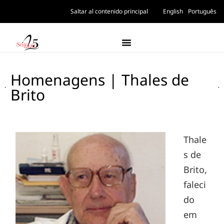
Saltar al contenido principal
English
Português
Homenagens | Thales de
Brito
Thale
s de
Brito,
faleci
do
em