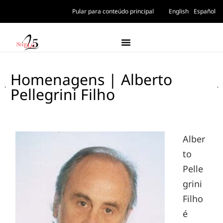
Pular para conteúdo principal
English
Español
Homenagens | Alberto
Pellegrini Filho
Alber
to
Pelle
grini
Filho
é