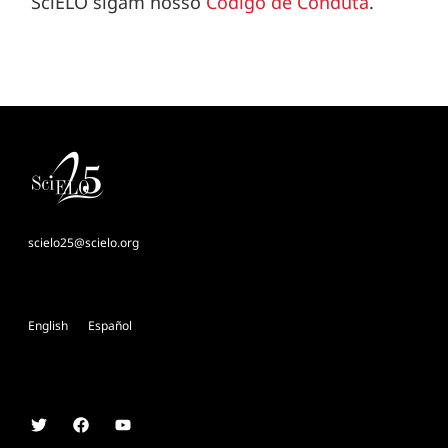
SciELO sigam nosso
Código de Conduta
.
scielo25@scielo.org
English
Español