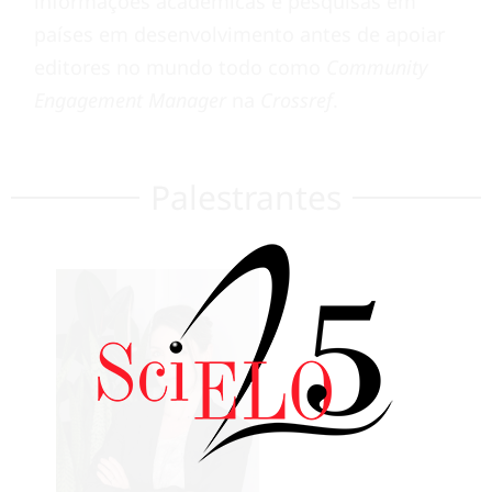
informações acadêmicas e pesquisas em
países em desenvolvimento antes de apoiar
editores no mundo todo como
Community
Engagement Manager
na
Crossref
.
Palestrantes