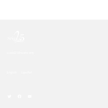
scielo25@scielo.org
English
Español