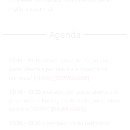
Este webinar contará com palestrantes em
inglês e espanhol.
Agenda
13:00 – 13:10
Introdução à avaliação por
pares aberta e por que ela é importante
(Vanessa) [
VÍDEO
]
[
DOWNLOAD
]
13:10 – 13:20
Avaliação por pares aberta em
preprints: a abordagem de avaliação coletiva
(Jessica) [
VÍDEO
]
[
DOWNLOAD
]
13:20 – 13:30
A perspectiva do periódico: