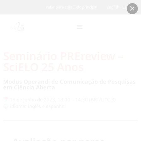
Pular para conteúdo principal
English
Español
Seminário PREreview –
SciELO 25 Anos
Modus Operandi de Comunicação de Pesquisas
em Ciência Aberta
15 de junho de 2023, 13:00 – 14:30 (BRT/UTC-3)
Idioma: Inglês e espanhol