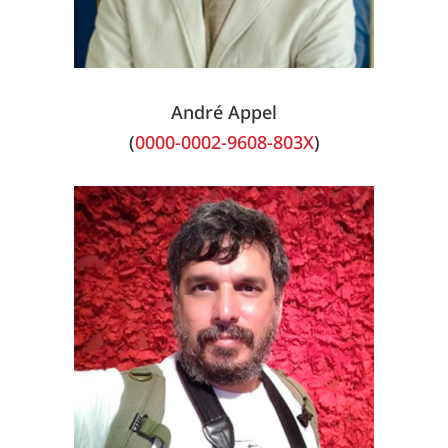
André Appel
(
0000-0002-9608-803X
)