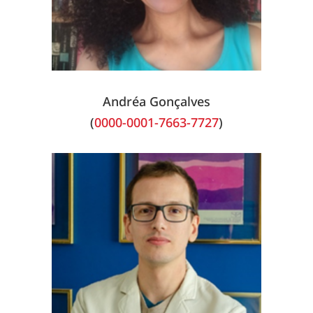
Andréa Gonçalves
(
0000-0001-7663-7727
)