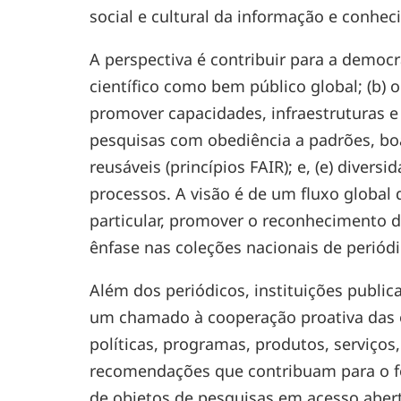
social e cultural da informação e conhec
A perspectiva é contribuir para a democr
científico como bem público global; (b) 
promover capacidades, infraestruturas e
pesquisas com obediência a padrões, boas
reusáveis (princípios FAIR); e, (e) divers
processos. A visão é de um fluxo global 
particular, promover o reconhecimento 
ênfase nas coleções nacionais de periód
Além dos periódicos, instituições publi
um chamado à cooperação proativa das 
políticas, programas, produtos, serviço
recomendações que contribuam para o fo
de objetos de pesquisas em acesso aber