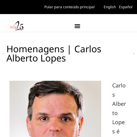
Pular para conteúdo principal
English
Español
Homenagens | Carlos
Alberto Lopes
Carlo
s
Alber
to
Lope
s é