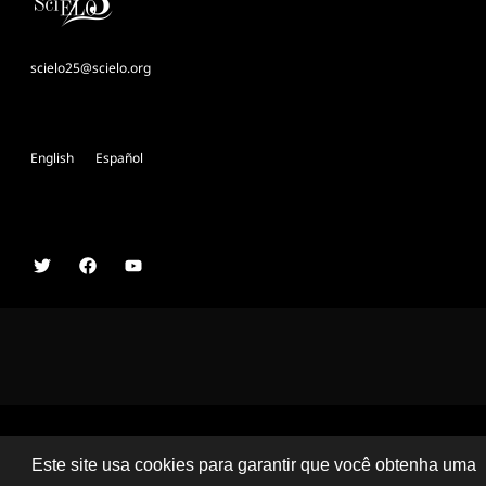
scielo25@scielo.org
English
Español
Comitê Organizador Conferência SciELO 25 Anos
Este site usa cookies para garantir que você obtenha uma