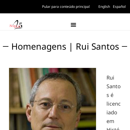
Pular para conteúdo principal
English
Español
Homenagens | Rui Santos
Rui
Santo
s é
licenc
iado
em
Histó