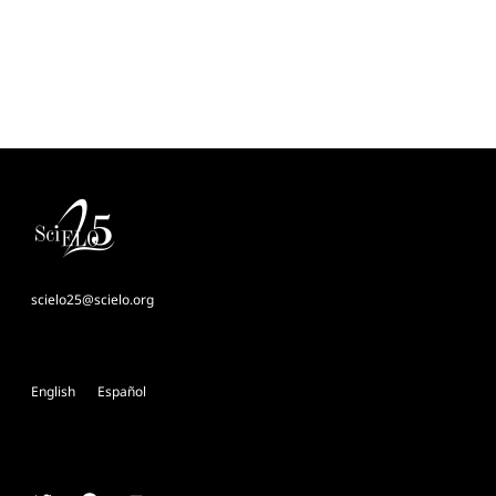
scielo25@scielo.org
English
Español