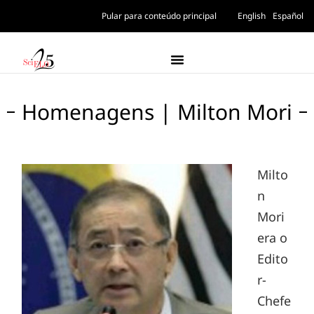
Pular para conteúdo principal
English
Español
Homenagens | Milton Mori
Milto
n
Mori
era o
Edito
r-
Chefe