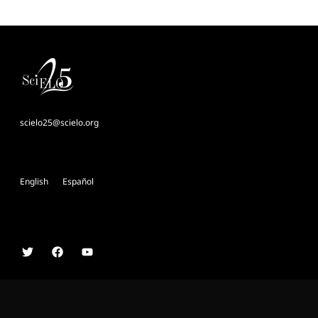
scielo25@scielo.org
English
Español