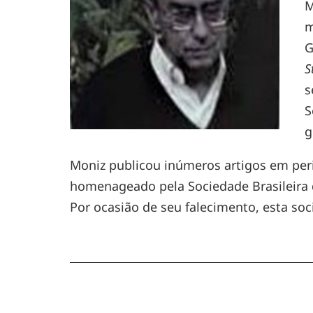
M
m
G
S
s
S
g
Moniz publicou inúmeros artigos em perió
homenageado pela Sociedade Brasileira d
Por ocasião de seu falecimento, esta soc