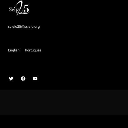
scielo25@scielo.org
English
Português