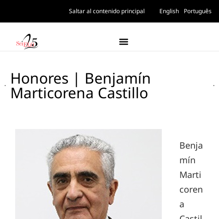
Saltar al contenido principal
English
Português
Honores | Benjamín
Marticorena Castillo
Benja
mín
Marti
coren
a
Castil