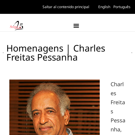
Saltar al contenido principal
English
Português
Homenagens | Charles
Freitas Pessanha
Charl
es
Freita
s
Pessa
nha,