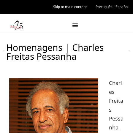
Skip to main content
Português
Español
Homenagens | Charles
Freitas Pessanha
Charl
es
Freita
s
Pessa
nha,