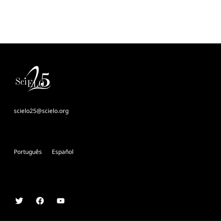
scielo25@scielo.org
Português
Español