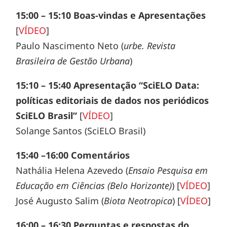
15:00 – 15:10 Boas-vindas e Apresentações
[
VÍDEO
]
Paulo Nascimento Neto (
urbe. Revista
Brasileira de Gestão Urbana
)
15:10 – 15:40 Apresentação “SciELO Data:
políticas editoriais de dados nos periódicos
SciELO Brasil”
[
VÍDEO
]
Solange Santos (SciELO Brasil)
15:40 –16:00 Comentários
Nathália Helena Azevedo (
Ensaio Pesquisa em
Educação em Ciências (Belo Horizonte)
)
[
VÍDEO
]
José Augusto Salim (
Biota Neotropica
)
[
VÍDEO
]
16:00 – 16:30
Perguntas e respostas do