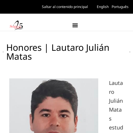
Saltar al contenido principal
English
Português
Honores | Lautaro Julián
Matas
Lauta
ro
Julián
Mata
s
estud