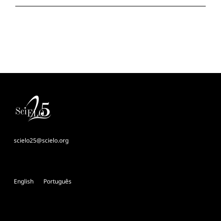
scielo25@scielo.org
English
Português