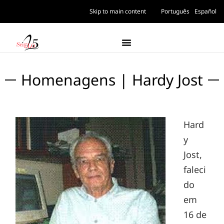
Skip to main content
Português
Español
Homenagens | Hardy Jost
Hard
y
Jost,
faleci
do
em
16 de