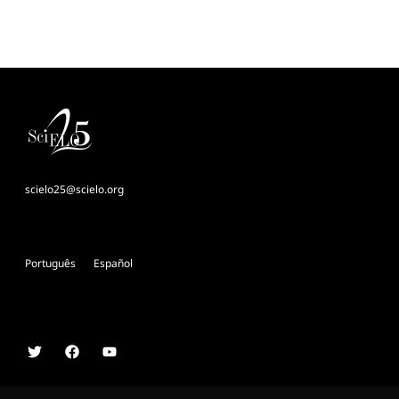
scielo25@scielo.org
Português
Español