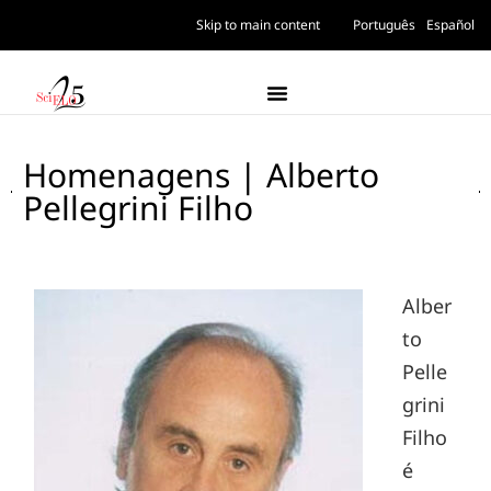
Skip to main content
Português
Español
Homenagens | Alberto
Pellegrini Filho
Alber
to
Pelle
grini
Filho
é