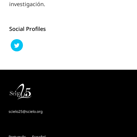
investigación.
Social Profiles
scielo25@scielo.org
Português
Español