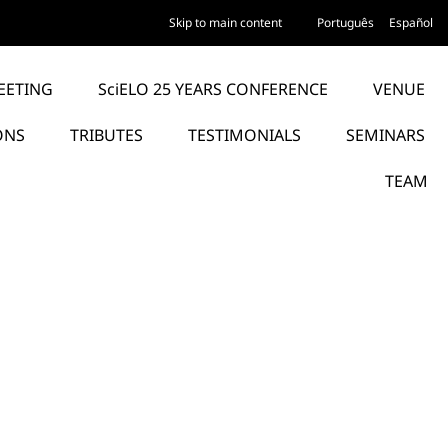
Skip to main content
Português
Español
EETING
SciELO 25 YEARS CONFERENCE
VENUE
ONS
TRIBUTES
TESTIMONIALS
SEMINARS
TEAM