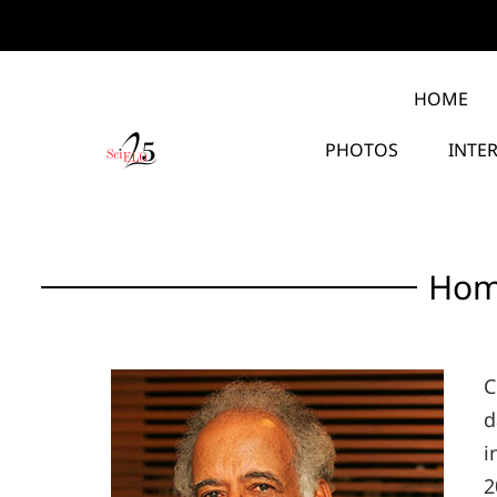
HOME
PHOTOS
INTE
Home
C
d
i
2