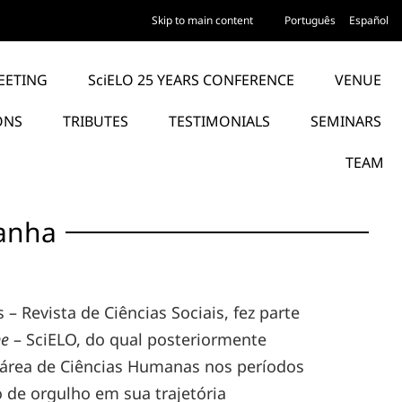
Skip to main content
Português
Español
EETING
SciELO 25 YEARS CONFERENCE
VENUE
ONS
TRIBUTES
TESTIMONIALS
SEMINARS
TEAM
sanha
– Revista de Ciências Sociais, fez parte
ne
– SciELO, do qual posteriormente
 área de Ciências Humanas nos períodos
 de orgulho em sua trajetória