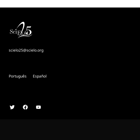
scielo25@scielo.org
Português
Español