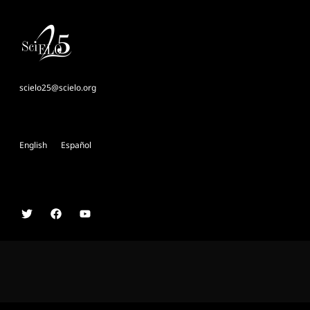
scielo25@scielo.org
English
Español