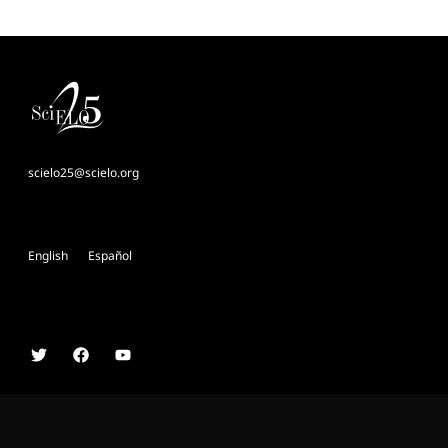
scielo25@scielo.org
English
Español