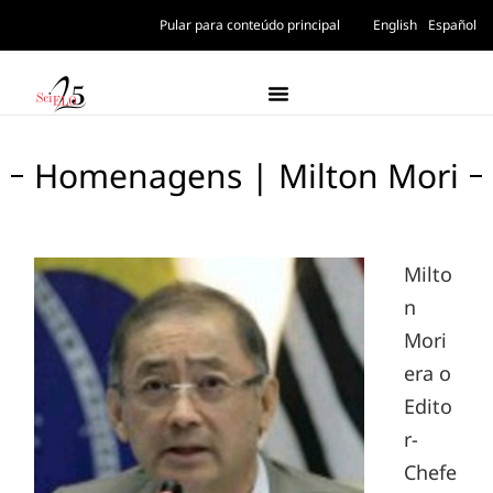
Pular para conteúdo principal
English
Español
Homenagens | Milton Mori
Milto
n
Mori
era o
Edito
r-
Chefe