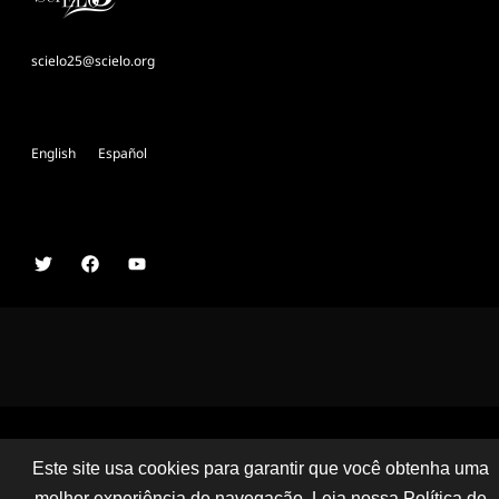
scielo25@scielo.org
English
Español
Comitê Organizador Conferência SciELO 25 Anos
Este site usa cookies para garantir que você obtenha uma
melhor experiência de navegação. Leia nossa
Política de