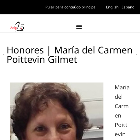
Pular para conteúdo principal
English
Español
Honores | María del Carmen
Poittevin Gilmet
María
del
Carm
en
Poitt
evin