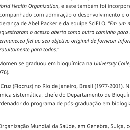
orld Health Organization
, e este também foi incorp
companhado com admiração o desenvolvimento e o p
iderança de Abel Packer e da equipe SciELO. “
Em um m
equestraram o acesso aberto como outro caminho para l
ermaneceu fiel ao seu objetivo original de fornecer inf
ratuitamente para todos
.”
a, Momen se graduou em bioquímica na
University Col
76).
Cruz (Fiocruz) no Rio de Janeiro, Brasil (1977-2001). 
ímica sistemática, chefe do Departamento de Bioquími
ordenador do programa de pós-graduação em biologia
 Organização Mundial da Saúde, em Genebra, Suíça, 