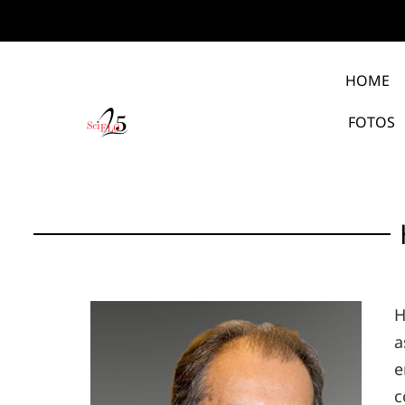
HOME
FOTOS
H
e
c