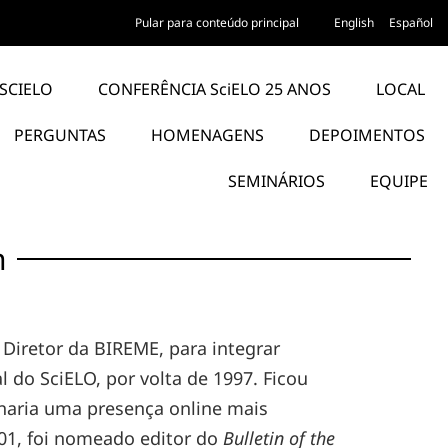
Pular para conteúdo principal
English
Español
SCIELO
CONFERÊNCIA SciELO 25 ANOS
LOCAL
PERGUNTAS
HOMENAGENS
DEPOIMENTOS
SEMINÁRIOS
EQUIPE
n
Diretor da BIREME, para integrar
l do SciELO, por volta de 1997. Ficou
naria uma presença online mais
001, foi nomeado editor do
Bulletin of the