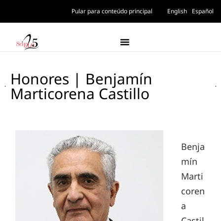
Pular para conteúdo principal
English
Español
Honores | Benjamín
Marticorena Castillo
Benja
mín
Marti
coren
a
Castil